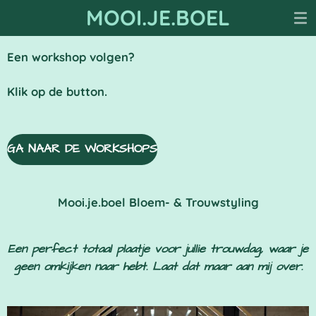
MOOI.JE.BOEL
Ga
direct
naar
Een workshop volgen?
de
hoofdinhoud
Klik op de button.
GA NAAR DE WORKSHOPS
Mooi.je.boel Bloem- & Trouwstyling
Een perfect totaal plaatje voor jullie trouwdag, waar je
geen omkijken naar hebt. Laat dat maar aan mij over.