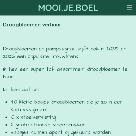
MOOI.JE.BOEL
Ga
direct
naar
Droogbloemen verhuur
de
hoofdinhoud
Droogbloemen en pampasgras blijft ook in 2025 en
2026 een populaire trouwtrend.
Ik heb een super tof assortiment droogbloemen te
huur.
Dit bestaat uit:
40 kleine bosjes droogbloemen die je zo in een
klein vaasje zet
10 x stoelversiering
2 grote staande bloemstukken
vaasjes kunnen apart bij gehuurd worden