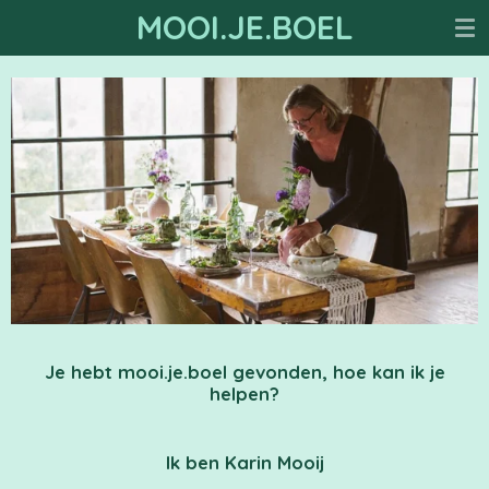
MOOI.JE.BOEL
Ga
direct
naar
de
hoofdinhoud
Je hebt mooi.je.boel gevonden, hoe kan ik je
helpen?
Ik ben Karin Mooij