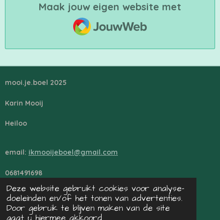
Maak jouw eigen website met
JouwWeb
mooi.je.boel 2025
Karin Mooij
Heiloo
email:
ikmooijeboel@gmail.com
0681491698
Deze website gebruikt cookies voor analyse-
doeleinden en/of het tonen van advertenties.
vrijblijvend sparren? neem contact op
Door gebruik te blijven maken van de site
gaat u hiermee akkoord.