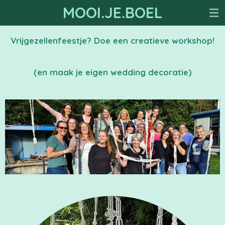
MOOI.JE.BOEL
Ga
direct
naar
Vrijgezellenfeestje? Doe een creatieve workshop!
de
hoofdinhoud
(en maak je eigen wedding decoratie)